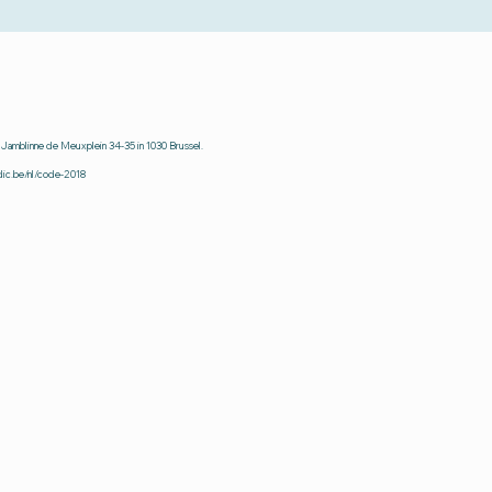
 Jamblinne de Meuxplein 34-35 in 1030 Brussel.
dic.be/nl/code-2018