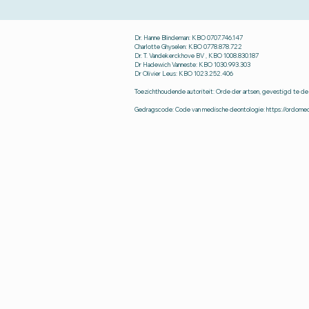
Dr. Hanne Blindeman: KBO
0707.746.147
Charlotte Ghyselen: KBO 0778.878.722
Dr. T. Vandekerckhove BV , KBO 1008.830.187
Dr Hadewich Vanneste: KBO 1030.993.303
Dr Olivier Leus: KBO 1023.252.406
Toezichthoudende autoriteit: Orde der artsen, gevestigd te de
Gedragscode: Code van medische deontologie:
https://ordome